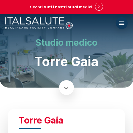
Skip
Scopri tutti i nostri studi medici
to
main
Menu
content
Studio medico
Torre Gaia
Navigate
to
the
Torre Gaia
next