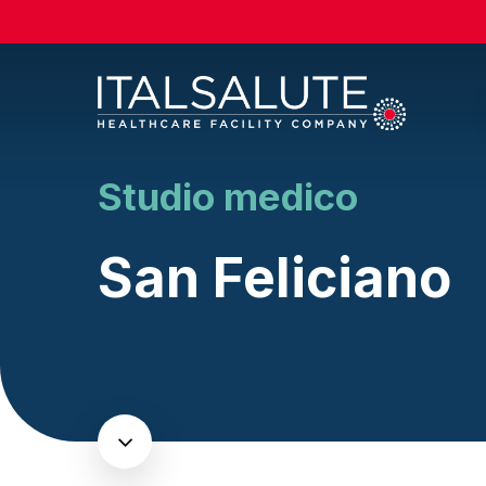
Skip
to
main
content
Studio medico
San Feliciano
Navigate