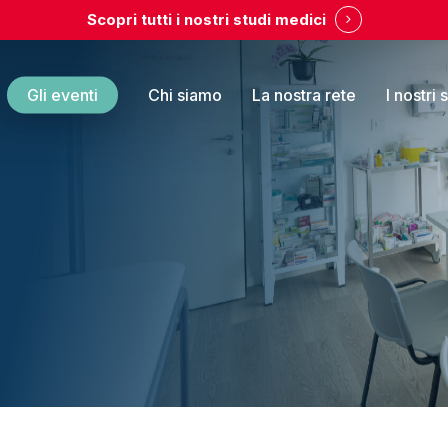
Scopri tutti i nostri studi medici
Gli eventi
Chi siamo
La nostra rete
I nostri 