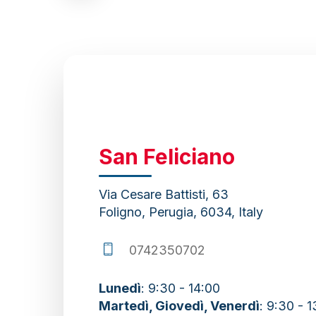
to
the
next
section
San Feliciano
Via Cesare Battisti, 63
Foligno, Perugia, 6034, Italy
0742350702
Lunedì
: 9:30 - 14:00
Martedì, Giovedì, Venerdì
: 9:30 - 