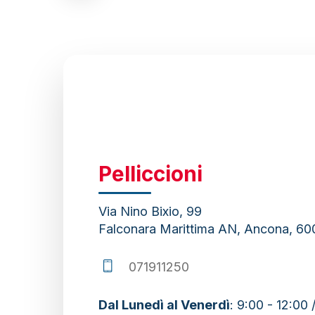
to
the
next
section
Pelliccioni
Via Nino Bixio, 99
Falconara Marittima AN, Ancona, 600
071911250
Dal Lunedì al Venerdì
: 9:00 - 12:00 