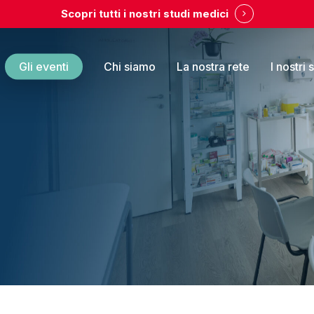
Scopri tutti i nostri studi medici
Gli eventi
Chi siamo
La nostra rete
I nostri 