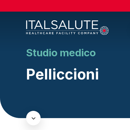
Skip
to
main
content
Studio medico
Pelliccioni
Navigate