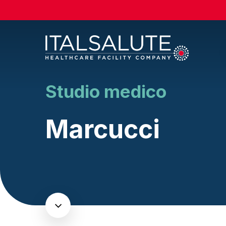
Skip
to
main
content
Studio medico
Marcucci
Navigate