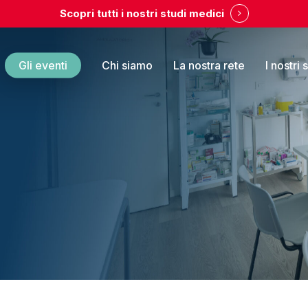
Scopri tutti i nostri studi medici
Gli eventi
Chi siamo
La nostra rete
I nostri 