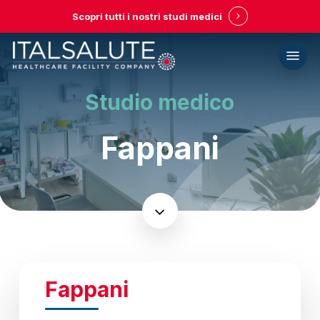
Skip
Scopri tutti i nostri studi medici
to
main
Menu
content
Studio medico
Fappani
Navigate
to
the
Fappani
next