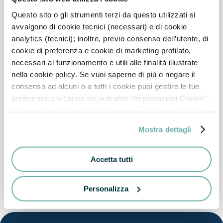
Questo sito o gli strumenti terzi da questo utilizzati si
avvalgono di cookie tecnici (necessari) e di cookie
analytics (tecnici); inoltre, previo consenso dell’utente, di
cookie di preferenza e cookie di marketing profilato,
necessari al funzionamento e utili alle finalità illustrate
nella cookie policy. Se vuoi saperne di più o negare il
consenso ad alcuni o a tutti i cookie puoi gestire le tue
preferenze cliccando sul pulsante “Impostazioni Cookie”.
Cliccando su “Accetta tutti” accetterai l’utilizzo di tutti i
cookie. Chiudi invece il banner per rifiutare tutti i cookie
Mostra dettagli
(ad eccezione dei cookie tecnici, in quanto strettamente
necessari, e dei cookie analytics) e continuare la
navigazione sul sito. Per maggiori informazioni sui cookie
Accetta tutti
che utilizziamo e, in generale, sul trattamento dei tuoi dati
personali, consulta la nostra Cookie Policy e la Privacy
Personalizza
Policy.