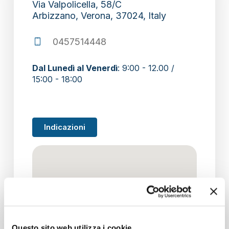
Via Valpolicella, 58/C
Arbizzano, Verona, 37024, Italy
section
0457514448
Dal Lunedì al Venerdì
: 9:00 - 12.00 /
15:00 - 18:00
Indicazioni
Questo sito web utilizza i cookie