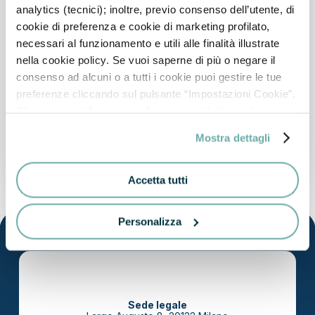
analytics (tecnici); inoltre, previo consenso dell’utente, di
cookie di preferenza e cookie di marketing profilato,
necessari al funzionamento e utili alle finalità illustrate
nella cookie policy. Se vuoi saperne di più o negare il
consenso ad alcuni o a tutti i cookie puoi gestire le tue
preferenze cliccando sul pulsante “Impostazioni Cookie”.
Cliccando su “Accetta tutti” accetterai l’utilizzo di tutti i
cookie. Chiudi invece il banner per rifiutare tutti i cookie
Mostra dettagli
(ad eccezione dei cookie tecnici, in quanto strettamente
necessari, e dei cookie analytics) e continuare la
navigazione sul sito. Per maggiori informazioni sui cookie
Accetta tutti
che utilizziamo e, in generale, sul trattamento dei tuoi dati
personali, consulta la nostra Cookie Policy e la Privacy
Personalizza
Policy.
Sede legale