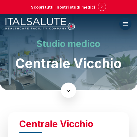
Skip
Scopri tutti i nostri studi medici
to
main
Menu
content
Studio medico
Centrale Vicchio
Navigate
to
the
Centrale Vicchio
next