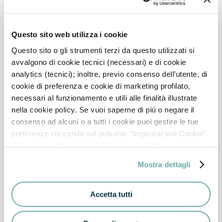
Questo sito web utilizza i cookie
Questo sito o gli strumenti terzi da questo utilizzati si
avvalgono di cookie tecnici (necessari) e di cookie
analytics (tecnici); inoltre, previo consenso dell’utente, di
cookie di preferenza e cookie di marketing profilato,
necessari al funzionamento e utili alle finalità illustrate
nella cookie policy. Se vuoi saperne di più o negare il
consenso ad alcuni o a tutti i cookie puoi gestire le tue
preferenze cliccando sul pulsante “Impostazioni Cookie”.
Cliccando su “Accetta tutti” accetterai l’utilizzo di tutti i
cookie. Chiudi invece il banner per rifiutare tutti i cookie
Mostra dettagli
(ad eccezione dei cookie tecnici, in quanto strettamente
necessari, e dei cookie analytics) e continuare la
navigazione sul sito. Per maggiori informazioni sui cookie
Accetta tutti
che utilizziamo e, in generale, sul trattamento dei tuoi dati
personali, consulta la nostra Cookie Policy e la Privacy