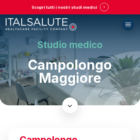
Skip
Scopri tutti i nostri studi medici
to
main
Menu
content
Studio medico
Campolongo
Maggiore
Navigate
to
the
Campolongo