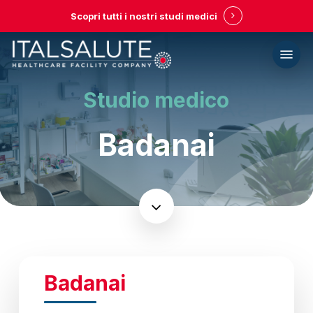
Skip
Scopri tutti i nostri studi medici
to
main
Menu
content
Studio medico
Badanai
Navigate
to
the
Badanai
next