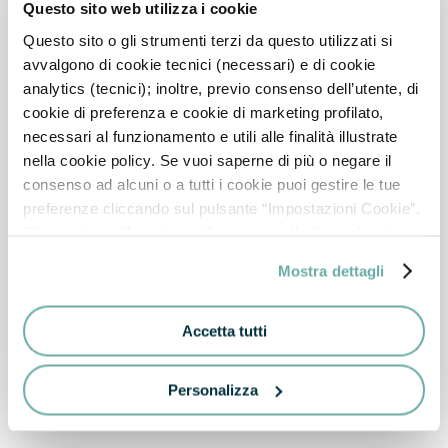
Questo sito web utilizza i cookie
Questo sito o gli strumenti terzi da questo utilizzati si
avvalgono di cookie tecnici (necessari) e di cookie
analytics (tecnici); inoltre, previo consenso dell’utente, di
cookie di preferenza e cookie di marketing profilato,
necessari al funzionamento e utili alle finalità illustrate
nella cookie policy. Se vuoi saperne di più o negare il
consenso ad alcuni o a tutti i cookie puoi gestire le tue
preferenze cliccando sul pulsante “Impostazioni Cookie”.
Cliccando su “Accetta tutti” accetterai l’utilizzo di tutti i
cookie. Chiudi invece il banner per rifiutare tutti i cookie
Mostra dettagli
(ad eccezione dei cookie tecnici, in quanto strettamente
necessari, e dei cookie analytics) e continuare la
navigazione sul sito. Per maggiori informazioni sui cookie
Accetta tutti
che utilizziamo e, in generale, sul trattamento dei tuoi dati
personali, consulta la nostra Cookie Policy e la Privacy
Personalizza
Policy.