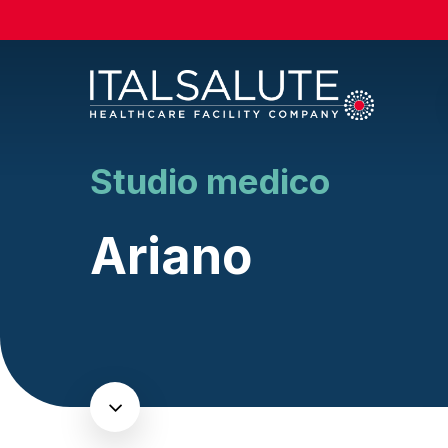
Skip
to
main
content
Studio medico
Ariano
Navigate