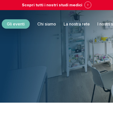
Scopri tutti i nostri studi medici
Gli eventi
Chi siamo
La nostra rete
I nostri 